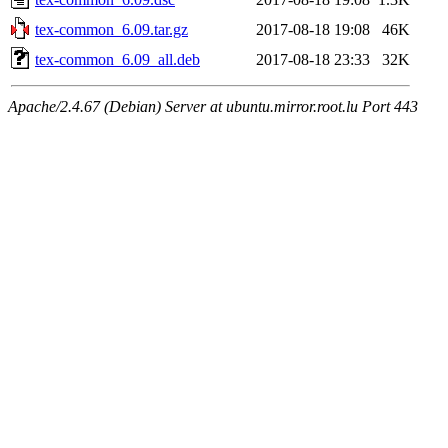
tex-common_6.09.tar.gz
2017-08-18 19:08
46K
tex-common_6.09_all.deb
2017-08-18 23:33
32K
Apache/2.4.67 (Debian) Server at ubuntu.mirror.root.lu Port 443