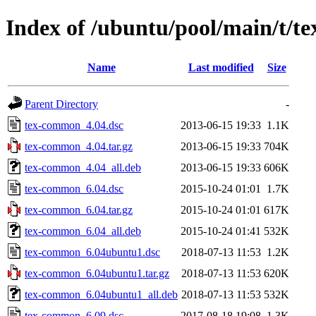
Index of /ubuntu/pool/main/t/
Name
Last modified
Size
Parent Directory
-
tex-common_4.04.dsc
2013-06-15 19:33
1.1K
tex-common_4.04.tar.gz
2013-06-15 19:33
704K
tex-common_4.04_all.deb
2013-06-15 19:33
606K
tex-common_6.04.dsc
2015-10-24 01:01
1.7K
tex-common_6.04.tar.gz
2015-10-24 01:01
617K
tex-common_6.04_all.deb
2015-10-24 01:41
532K
tex-common_6.04ubuntu1.dsc
2018-07-13 11:53
1.2K
tex-common_6.04ubuntu1.tar.gz
2018-07-13 11:53
620K
tex-common_6.04ubuntu1_all.deb
2018-07-13 11:53
532K
tex-common_6.09.dsc
2017-08-18 19:08
1.3K