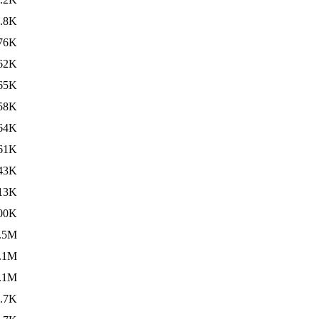
.8K
76K
62K
65K
58K
64K
61K
43K
13K
00K
.5M
.1M
.1M
.7K