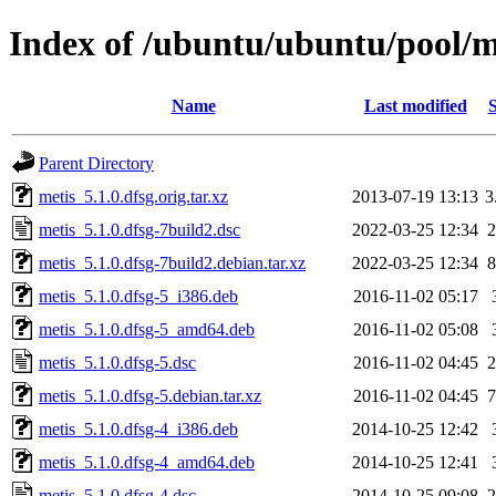
Index of /ubuntu/ubuntu/pool/
Name
Last modified
S
Parent Directory
metis_5.1.0.dfsg.orig.tar.xz
2013-07-19 13:13
3
metis_5.1.0.dfsg-7build2.dsc
2022-03-25 12:34
2
metis_5.1.0.dfsg-7build2.debian.tar.xz
2022-03-25 12:34
8
metis_5.1.0.dfsg-5_i386.deb
2016-11-02 05:17
metis_5.1.0.dfsg-5_amd64.deb
2016-11-02 05:08
metis_5.1.0.dfsg-5.dsc
2016-11-02 04:45
2
metis_5.1.0.dfsg-5.debian.tar.xz
2016-11-02 04:45
7
metis_5.1.0.dfsg-4_i386.deb
2014-10-25 12:42
metis_5.1.0.dfsg-4_amd64.deb
2014-10-25 12:41
metis_5.1.0.dfsg-4.dsc
2014-10-25 09:08
2