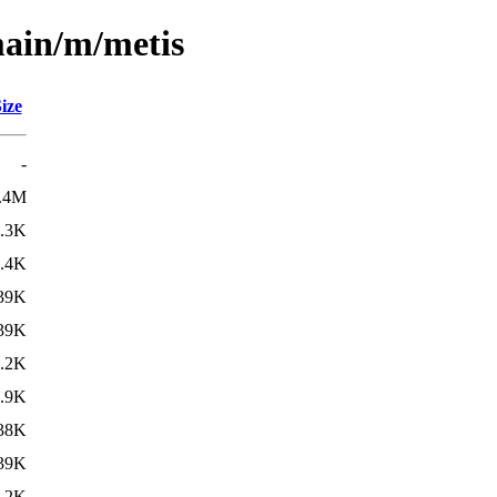
main/m/metis
ize
-
.4M
.3K
.4K
39K
39K
.2K
.9K
38K
39K
.2K